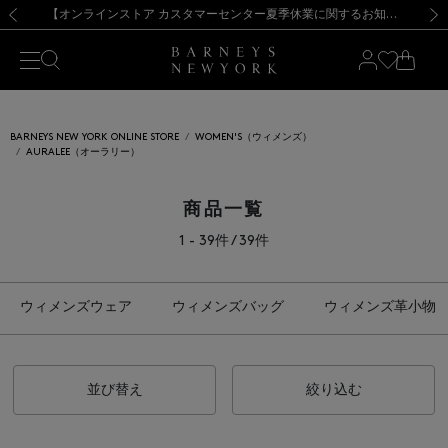
熊本県を中心とした地震の影響によるお荷物のお届けについて
【夏季休業に伴う出荷一時停止のお知らせ】(2026.8.7)
【夏季休業に伴う出荷一時停止のお知らせ】(2026.8.7)
【開催中】SUMMER SALEのご案内・ご注意事項
【オンラインストア カスタマーセンター夏季休業に関するお知らせ】（2026.8.7）
新規登録のお客様も対象！＜MY BARNEYS＞会員のお客様は11,000円（税込）以上のお買上げで常時送料無料！お買い物の際は会員登録を！
【夏季休業に伴う返品・交換承り一時停止のお知らせ】（2026.8.5）
新規登録のお客様も対象！＜MY BARNEYS＞会員のお客様は11,000円（税込）以上のお買上げで常時送料無料！お買い物の際は会員登録を！
前の画像
次の
BARNEYS NEW YORK ONLINE STORE
WOMEN'S（ウィメンズ）
AURALEE（オーラリー）
商品一覧
1 - 39件 / 39件
ウィメンズウェア
ウィメンズバッグ
ウィメンズ革小物
並び替え
絞り込む