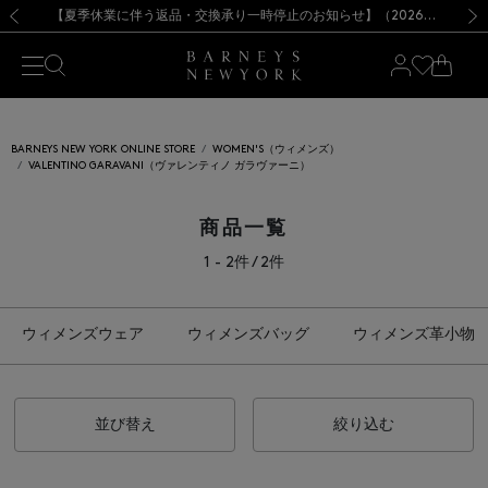
熊本県を中心とした地震の影響によるお荷物のお届けについて
【夏季休業に伴う出荷一時停止のお知らせ】(2026.8.7)
【夏季休業に伴う出荷一時停止のお知らせ】(2026.8.7)
【開催中】SUMMER SALEのご案内・ご注意事項
【オンラインストア カスタマーセンター夏季休業に関するお知らせ】（2026.8.7）
新規登録のお客様も対象！＜MY BARNEYS＞会員のお客様は11,000円（税込）以上のお買上げで常時送料無料！お買い物の際は会員登録を！
【夏季休業に伴う返品・交換承り一時停止のお知らせ】（2026.8.5）
新規登録のお客様も対象！＜MY BARNEYS＞会員のお客様は11,000円（税込）以上のお買上げで常時送料無料！お買い物の際は会員登録を！
前の画像
次の
BARNEYS NEW YORK ONLINE STORE
WOMEN'S（ウィメンズ）
VALENTINO GARAVANI（ヴァレンティノ ガラヴァーニ）
商品一覧
1 - 2件 / 2件
ウィメンズウェア
ウィメンズバッグ
ウィメンズ革小物
並び替え
絞り込む