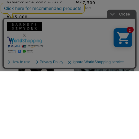
¥47,300
BARNEYS NEW YORK by ANC
4
colors
ELLM ホースレザーブルゾン
¥165,000
BARNEYS NEW YORK
NEW
ロゴ入りPVC保冷トートバッ
BARNEYS NEW YORK
グ／ドット柄
BARNEYS NEW YORK by ANC
¥6,600
ELLM デニムカバーオール
¥58,300
2
colors