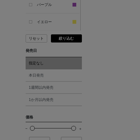
パープル
ANCIENT GREEK
SANDAL
イエロー
リセット
絞り込む
ANDERSONS
ピンク
発売日
ANTIPAST
レッド
指定なし
ANYA HINDMARCH
オレンジ
本日発売
1週間以内発売
ARCS LONDON
シルバー
1か月以内発売
ARIANNA
ゴールド
価格
ARIZONA LOVE
その他