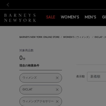
新規登録のお客様も対象！＜M
新規登録のお客様も対象！＜M
前の画像
SALE
WOMEN'S
MEN'S
G
BARNEYS NEW YORK ONLINE STORE
WOMEN'S（ウィメンズ）
GICLAT
対象商品数
0
件
現在の検索条件
表示順
ウィメンズ
GICLAT
ウィメンズアクセサリー