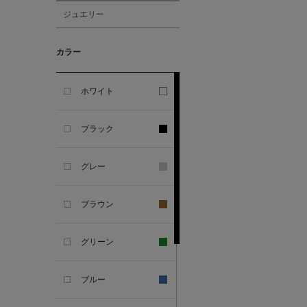
ジュエリー
ALBERT THURSTON
カラー
ALESSANDRO
GHERARDI
ホワイト
ALL THE WAYS TO SAY
ブラック
ALPO
グレー
ALTEA
ブラウン
AMIRI
グリーン
AMOMENTO
ブルー
ANCELLM