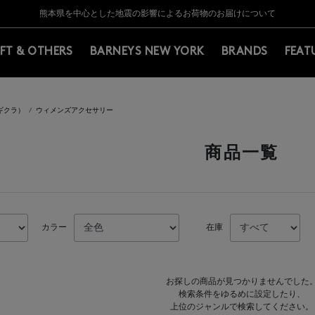
Y BARNEYS＞会員のお客様は11,000円（税込）以上のお買上げで常時送料無
Y BARNEYS＞会員のお客様は11,000円（税込）以上のお買上げで常時送料無
【夏季休業に伴う返品・交換承り一時停止のお知らせ】（2026.8.5）
【夏季休業に伴う返品・交換承り一時停止のお知らせ】（2026.8.5）
熊本県を中心とした地震の影響によるお荷物のお届けについて
【開催中】SUMMER SALEのご案内・ご注意事項
IFT & OTHERS
BARNEYS NEW YORK
BRANDS
FEAT
（ギクラ）
ウィメンズアクセサリー
商品一覧
カラー
在庫
お探しの商品が見つかりませんでした
検索条件をゆるめに設定したり、
上位のジャンルで検索してください。