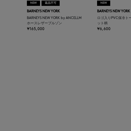
NEW
返品不可
NEW
AUTRY
BARNEYS NEW YORK
BARNEYS NEW YORK
BARNEYS NEW YORK by ANCELLM
ロゴ入りPVC保冷ト
BAGUTTA
ホースレザーブルゾン
ット柄
¥165,000
¥6,600
BAKUNE
BALENCIAGA
BARBA
BARNEYS NEW YORK
BARNEYS NEWYORK
BEAUTY
BASERANGE