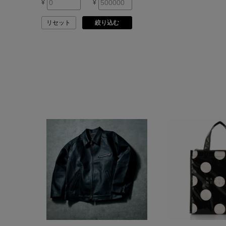
¥
¥
ARMA
リセット
絞り込む
ASAUCE MELER
ATELIER AMBOISE
ATELIER EDITION
ATHENA NEW YORK
ATHLETICS FTWR
ATTO VANNUCCI
FIRENZE
AURALEE