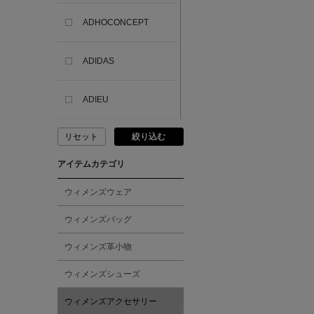
ADHOCONCEPT
ADIDAS
ADIEU
リセット
絞り込む
ADLIN HUE
アイテムカテゴリ
ADVISORY BOARD
CRYSTALS
ウィメンズウェア
ウィメンズバッグ
AESOP
ウィメンズ革小物
AETA
ウィメンズシューズ
ウィメンズアクセサリー
AKIKO OGAWA.