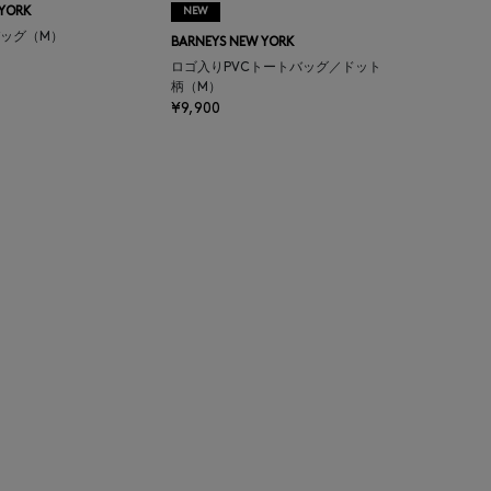
 YORK
NEW
ッグ（M）
BARNEYS NEW YORK
ロゴ入りPVCトートバッグ／ドット
柄（M）
¥9,900