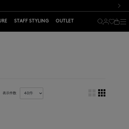
料！お買い物の際は会員登録を！
料！お買い物の際は会員登録を！
次の画像
URE
STAFF STYLING
OUTLET
表示件数
。