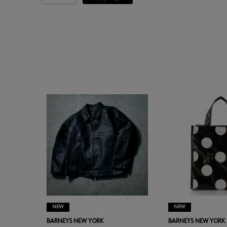
ASAUCE MELER
ATELIER AMBOISE
ATELIER EDITION
ATHENA NEW YORK
ATHLETICS FTWR
ATTO VANNUCCI
FIRENZE
AURALEE
NEW
NEW
AUTRY
BARNEYS NEW YORK
BARNEYS NEW YORK