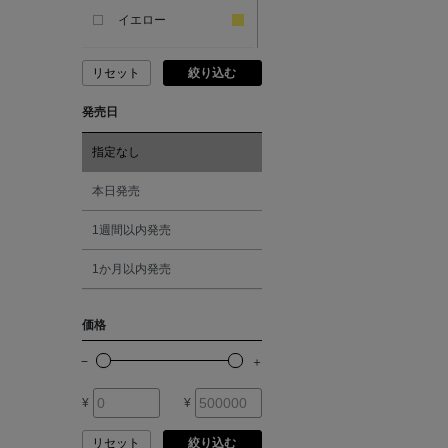
ANCIENT GREEK
SANDAL
イエロー
リセット
絞り込む
ANDERSONS
ピンク
発売日
ANTIPAST
レッド
指定なし
ANYA HINDMARCH
オレンジ
本日発売
1週間以内発売
ARCS LONDON
シルバー
1か月以内発売
ARIANNA
ゴールド
価格
ARIZONA LOVE
その他
¥
¥
ARMA
リセット
絞り込む