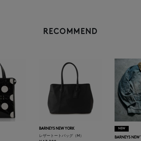
RECOMMEND
BARNEYS NEW YORK
NEW
レザートートバッグ（M）
BARNEYS NEW