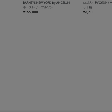
BARNEYS NEW YORK by ANCELLM
ロゴ入りPVC保冷ト
BAGUTTA
ホースレザーブルゾン
ット柄
¥165,000
¥6,600
BAKUNE
BALENCIAGA
BARBA
BARNEYS NEW YORK
BARNEYS NEWYORK
BEAUTY
BASERANGE
BE.ABLE