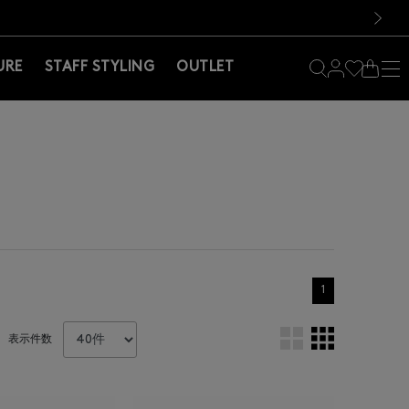
料！お買い物の際は会員登録を！
料！お買い物の際は会員登録を！
）
次の画像
URE
STAFF STYLING
OUTLET
1
表示件数