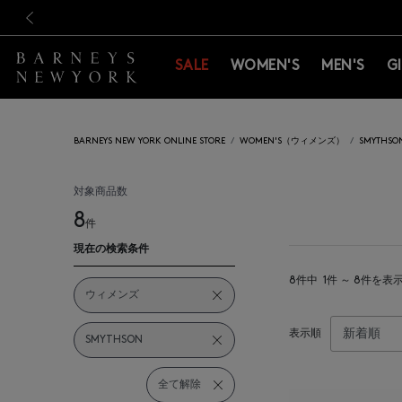
新規登録のお客様も対象！＜M
新規登録のお客様も対象！＜M
前の画像
SALE
WOMEN'S
MEN'S
G
BARNEYS NEW YORK ONLINE STORE
WOMEN'S（ウィメンズ）
SMYTH
対象商品数
8
件
現在の検索条件
8件中
1件 ～ 8件を表
ウィメンズ
表示順
SMYTHSON
全て解除