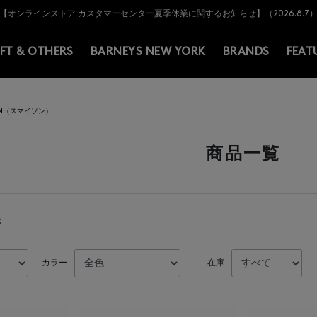
Y BARNEYS＞会員のお客様は11,000円（税込）以上のお買上げで常時送料無
Y BARNEYS＞会員のお客様は11,000円（税込）以上のお買上げで常時送料無
【オンラインストア カスタマーセンター夏季休業に関するお知らせ】（2026.8.7
【夏季休業に伴う返品・交換承り一時停止のお知らせ】（2026.8.5）
熊本県を中心とした地震の影響によるお荷物のお届けについて
【夏季休業に伴う出荷一時停止のお知らせ】(2026.8.7)
【夏季休業に伴う出荷一時停止のお知らせ】(2026.8.7)
【開催中】SUMMER SALEのご案内・ご注意事項
IFT & OTHERS
BARNEYS NEW YORK
BRANDS
FEAT
SON（スマイソン）
商品一覧
示
カラー
在庫