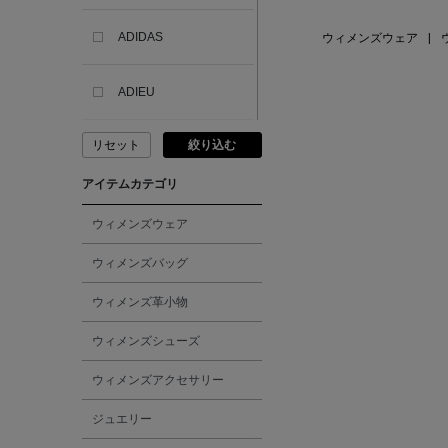
ADIDAS
ウィメンズウェア
|
ADIEU
リセット
絞り込む
ADLIN HUE
アイテムカテゴリ
ADVISORY BOARD
CRYSTALS
ウィメンズウェア
ウィメンズバッグ
AESOP
ウィメンズ革小物
AETA
ウィメンズシューズ
ウィメンズアクセサリー
AKIKO OGAWA.
ジュエリー
ALBERT THURSTON