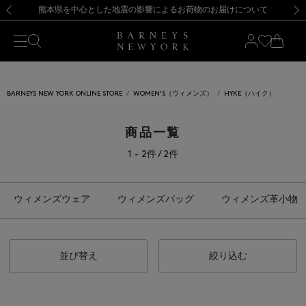
熊本県を中心とした地震の影響によるお荷物のお届けについて
【開催中】SUMMER SALEのご案内・ご注意事項
新規登録のお客様も対象！＜MY BARNEYS＞会員のお客様は11,000円（税込）以上のお買上げで常時送料無料！お買い物の際は会員登録を！
【夏季休業に伴う返品・交換承り一時停止のお知らせ】（2026.8.5）
新規登録のお客様も対象！＜MY BARNEYS＞会員のお客様は11,000円（税込）以上のお買上げで常時送料無料！お買い物の際は会員登録を！
【夏季休業に伴う返品・交換承り一時停止のお知らせ】（2026.8.5）
前の画像
次の
BARNEYS NEW YORK ONLINE STORE
WOMEN'S（ウィメンズ）
HYKE（ハイク）
商品一覧
1 - 2件 / 2件
ウィメンズウェア
ウィメンズバッグ
ウィメンズ革小物
並び替え
絞り込む