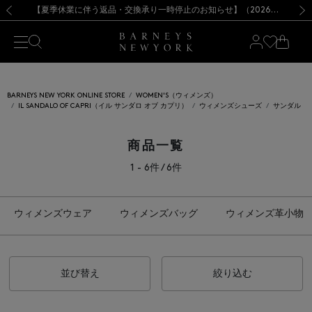
熊本県を中心とした地震の影響によるお荷物のお届けについて
【開催中】SUMMER SALEのご案内・ご注意事項
新規登録のお客様も対象！＜MY BARNEYS＞会員のお客様は11,000円（税込）以上のお買上げで常時送料無料！お買い物の際は会員登録を！
【夏季休業に伴う返品・交換承り一時停止のお知らせ】（2026.8.5）
新規登録のお客様も対象！＜MY BARNEYS＞会員のお客様は11,000円（税込）以上のお買上げで常時送料無料！お買い物の際は会員登録を！
【夏季休業に伴う返品・交換承り一時停止のお知らせ】（2026.8.5）
前の画像
次の
BARNEYS NEW YORK ONLINE STORE
WOMEN'S（ウィメンズ）
IL SANDALO OF CAPRI（イル サンダロ オブ カプリ）
ウィメンズシューズ
サンダル
商品一覧
1 - 6件 / 6件
ウィメンズウェア
ウィメンズバッグ
ウィメンズ革小物
並び替え
絞り込む