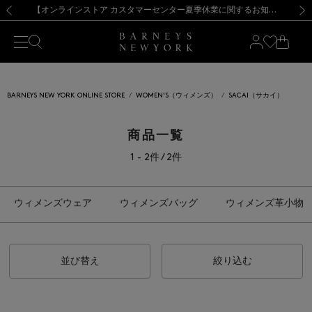
熊本県を中心とした地震の影響によるお荷物のお届けについて
【夏季休業に伴う出荷一時停止のお知らせ】(2026.8.7)
【夏季休業に伴う出荷一時停止のお知らせ】(2026.8.7)
【開催中】SUMMER SALEのご案内・ご注意事項
【オンラインストア カスタマーセンター夏季休業に関するお知らせ】（2026.8.7）
新規登録のお客様も対象！＜MY BARNEYS＞会員のお客様は11,000円（税込）以上のお買上げで常時送料無料！お買い物の際は会員登録を！
【夏季休業に伴う返品・交換承り一時停止のお知らせ】（2026.8.5）
新規登録のお客様も対象！＜MY BARNEYS＞会員のお客様は11,000円（税込）以上のお買上げで常時送料無料！お買い物の際は会員登録を！
前の画像
次の
BARNEYS NEW YORK ONLINE STORE
WOMEN'S（ウィメンズ）
SACAI（サカイ）
商品一覧
1 - 2件 / 2件
ウィメンズウェア
ウィメンズバッグ
ウィメンズ革小物
並び替え
絞り込む