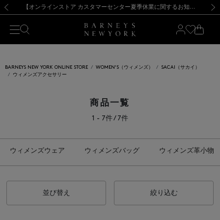
熊本県を中心とした地震の影響によるお荷物のお届けについて
【夏季休業に伴う出荷一時停止のお知らせ】(2026.8.7)
【夏季休業に伴う出荷一時停止のお知らせ】(2026.8.7)
【開催中】SUMMER SALEのご案内・ご注意事項
【オンラインストア カスタマーセンター夏季休業に関するお知らせ】（2026.8.7）
新規登録のお客様も対象！＜MY BARNEYS＞会員のお客様は11,000円（税込）以上のお買上げで常時送料無料！お買い物の際は会員登録を！
【夏季休業に伴う返品・交換承り一時停止のお知らせ】（2026.8.5）
新規登録のお客様も対象！＜MY BARNEYS＞会員のお客様は11,000円（税込）以上のお買上げで常時送料無料！お買い物の際は会員登録を！
前の画像
次の
BARNEYS NEW YORK ONLINE STORE
WOMEN'S（ウィメンズ）
SACAI（サカイ）
ウィメンズアクセサリー
商品一覧
1 - 7件 / 7件
ウィメンズウェア
ウィメンズバッグ
ウィメンズ革小物
並び替え
絞り込む