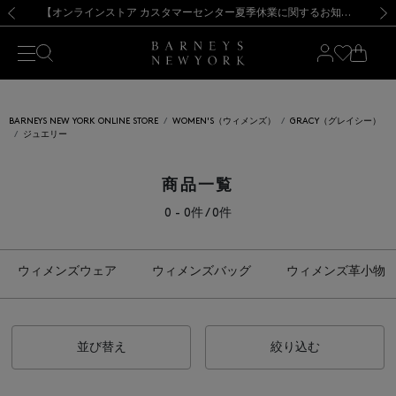
熊本県を中心とした地震の影響によるお荷物のお届けについて
【夏季休業に伴う出荷一時停止のお知らせ】(2026.8.7)
【夏季休業に伴う出荷一時停止のお知らせ】(2026.8.7)
【開催中】SUMMER SALEのご案内・ご注意事項
【オンラインストア カスタマーセンター夏季休業に関するお知らせ】（2026.8.7）
新規登録のお客様も対象！＜MY BARNEYS＞会員のお客様は11,000円（税込）以上のお買上げで常時送料無料！お買い物の際は会員登録を！
【夏季休業に伴う返品・交換承り一時停止のお知らせ】（2026.8.5）
新規登録のお客様も対象！＜MY BARNEYS＞会員のお客様は11,000円（税込）以上のお買上げで常時送料無料！お買い物の際は会員登録を！
前の画像
次の
BARNEYS NEW YORK ONLINE STORE
WOMEN'S（ウィメンズ）
GRACY（グレイシー）
ジュエリー
商品一覧
0 - 0件 / 0件
ウィメンズウェア
ウィメンズバッグ
ウィメンズ革小物
並び替え
絞り込む