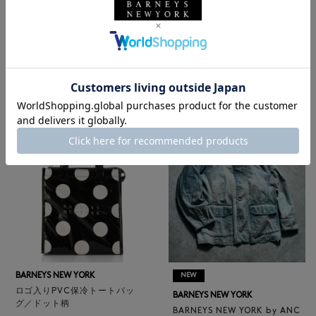
BARNEYS NEW YORK
NEW
レザートートバッグ（M）
BARNEYS NEW YORK
¥47,300
BARNEYS NEW YORK by ANC
4
colors
ELLM ホースレザーブルゾン
¥165,000
BARNEYS NEW YORK
NEW
ロゴ入りPVC保冷トートバッ
BARNEYS NEW YORK
グ／ドット柄
BARNEYS NEW YORK by ANC