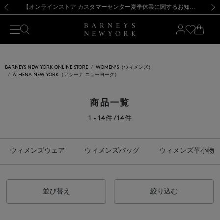
熊本県を中心とした地震の影響によるお荷物のお届けについて
【夏季休業に伴う出荷一時停止のお知らせ】(2026.8.7)
【夏季休業に伴う出荷一時停止のお知らせ】(2026.8.7)
【開催中】SUMMER SALEのご案内・ご注意事項
【オンラインストア カスタマーセンター夏季休業に関するお知らせ】（2026.8.7）
新規登録のお客様も対象！＜MY BARNEYS＞会員のお客様は11,000円（税込）以上のお買上げで常時送料無料！お買い物の際は会員登録を！
【夏季休業に伴う返品・交換承り一時停止のお知らせ】（2026.8.5）
新規登録のお客様も対象！＜MY BARNEYS＞会員のお客様は11,000円（税込）以上のお買上げで常時送料無料！お買い物の際は会員登録を！
前の画像
次の
BARNEYS NEW YORK ONLINE STORE
WOMEN'S（ウィメンズ）
ATHENA NEW YORK（アシーナ ニューヨーク）
商品一覧
1 - 14件 / 14件
ウィメンズウェア
ウィメンズバッグ
ウィメンズ革小物
並び替え
絞り込む