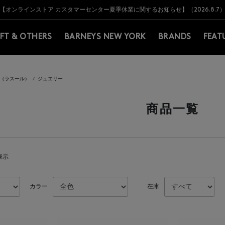
Y BARNEYS＞会員のお客様は11,000円（税込）以上のお買上げで常時送料無
Y BARNEYS＞会員のお客様は11,000円（税込）以上のお買上げで常時送料無
【オンラインストア カスタマーセンター夏季休業に関するお知らせ】（2026.8.7
【夏季休業に伴う返品・交換承り一時停止のお知らせ】（2026.8.5）
熊本県を中心とした地震の影響によるお荷物のお届けについて
【夏季休業に伴う出荷一時停止のお知らせ】(2026.8.7)
【夏季休業に伴う出荷一時停止のお知らせ】(2026.8.7)
【開催中】SUMMER SALEのご案内・ご注意事項
IFT & OTHERS
BARNEYS NEW YORK
BRANDS
FEAT
UR（ラスール）
ジュエリー
商品一覧
表示
カラー
在庫