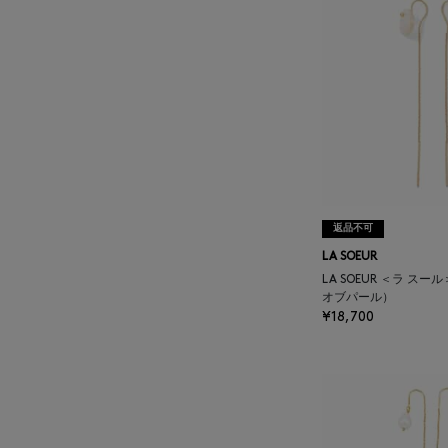
BAGUTTA
BAKUNE
BALENCIAGA
BARBA
返品不可
BARNEYS NEW YORK
LA SOEUR
LA SOEUR ＜ラ ス
BARNEYS NEWYORK
オブパール）
BEAUTY
¥18,700
BASERANGE
BE.ABLE