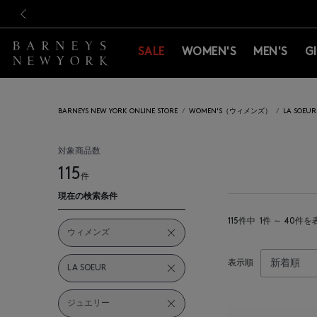
新規登録のお客様も対象！＜M
新規登録のお客様も対象！＜M
前の画像
SALE
WOMEN'S
MEN'S
G
BARNEYS NEW YORK ONLINE STORE
WOMEN'S（ウィメンズ）
LA SOE
対象商品数
115
件
現在の検索条件
115件中
1件 ～ 40件を
ウィメンズ
表示順
LA SOEUR
ジュエリー