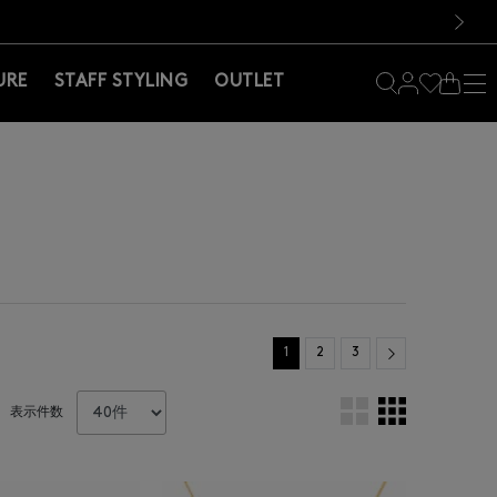
料！お買い物の際は会員登録を！
料！お買い物の際は会員登録を！
）
次の画像
URE
STAFF STYLING
OUTLET
Next
1
2
3
表示件数