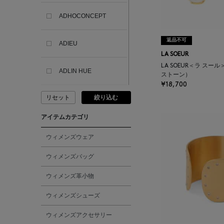
ADHOCONCEPT
返品不可
ADIEU
LA SOEUR
LA SOEUR＜ラ スー
ADLIN HUE
ストーン）
¥18,700
リセット
絞り込む
ADVISORY BOARD
CRYSTALS
アイテムカテゴリ
AESOP
ウィメンズウェア
ウィメンズバッグ
AETA
ウィメンズ革小物
AKIKO OGAWA.
ウィメンズシューズ
ウィメンズアクセサリー
ALBERT THURSTON