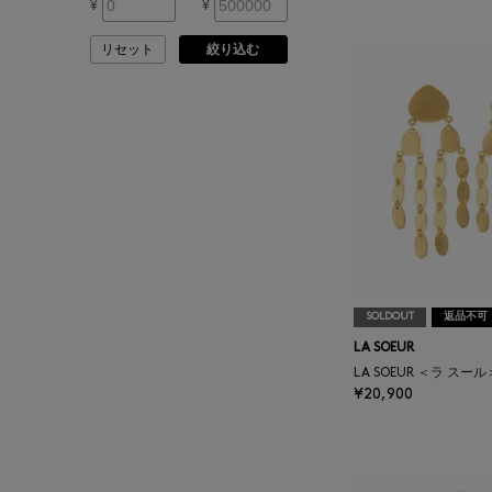
¥
¥
ASAUCE MELER
リセット
絞り込む
ATELIER AMBOISE
ATELIER EDITION
ATHENA NEW YORK
ATHLETICS FTWR
ATTO VANNUCCI
SOLDOUT
返品不可
FIRENZE
LA SOEUR
LA SOEUR ＜ラ スー
AURALEE
¥20,900
AUTRY