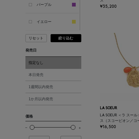
ス
SANDAL
パープル
¥35,200
ANDERSONS
イエロー
リセット
絞り込む
ANTIPAST
ピンク
発売日
ANYA HINDMARCH
レッド
指定なし
ARCS LONDON
オレンジ
本日発売
1週間以内発売
ARIANNA
シルバー
1か月以内発売
ARIZONA LOVE
ゴールド
LA SOEUR
LA SOEUR ＜ラ ス
価格
ス（スコーピオン／コ
ARMA
その他
¥16,500