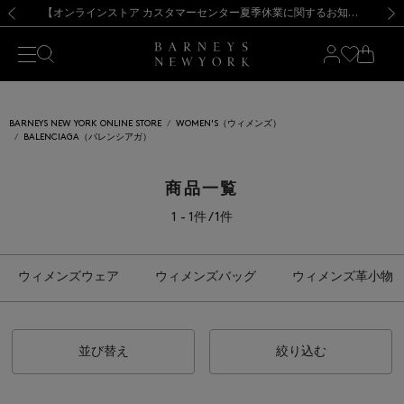
熊本県を中心とした地震の影響によるお荷物のお届けについて
【夏季休業に伴う出荷一時停止のお知らせ】(2026.8.7)
【夏季休業に伴う出荷一時停止のお知らせ】(2026.8.7)
【開催中】SUMMER SALEのご案内・ご注意事項
【オンラインストア カスタマーセンター夏季休業に関するお知らせ】（2026.8.7）
新規登録のお客様も対象！＜MY BARNEYS＞会員のお客様は11,000円（税込）以上のお買上げで常時送料無料！お買い物の際は会員登録を！
【夏季休業に伴う返品・交換承り一時停止のお知らせ】（2026.8.5）
新規登録のお客様も対象！＜MY BARNEYS＞会員のお客様は11,000円（税込）以上のお買上げで常時送料無料！お買い物の際は会員登録を！
前の画像
次の
BARNEYS NEW YORK ONLINE STORE
WOMEN'S（ウィメンズ）
BALENCIAGA（バレンシアガ）
商品一覧
1 - 1件 / 1件
ウィメンズウェア
ウィメンズバッグ
ウィメンズ革小物
並び替え
絞り込む