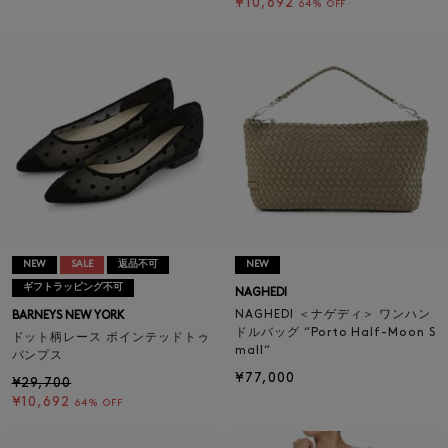
¥10,692
64% OFF
NEW
SALE
返品不可
NEW
ギフトラッピング不可
NAGHEDI
NAGHEDI ＜ナゲディ＞ ワンハン
BARNEYS NEW YORK
ドルバッグ “Porto Half-Moon S
ドット柄レース ポインテッドトゥ
mall“
パンプス
¥77,000
¥29,700
¥10,692
64% OFF