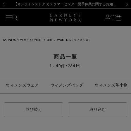
熊本県を中心とした地震の影響によるお荷物のお届けについて
【夏季休業に伴う出荷一時停止のお知らせ】(2026.8.7)
【夏季休業に伴う出荷一時停止のお知らせ】(2026.8.7)
【開催中】SUMMER SALEのご案内・ご注意事項
【オンラインストア カスタマーセンター夏季休業に関するお知らせ】（2026.8.7）
新規登録のお客様も対象！＜MY BARNEYS＞会員のお客様は11,000円（税込）以上のお買上げで常時送料無料！お買い物の際は会員登録を！
【夏季休業に伴う返品・交換承り一時停止のお知らせ】（2026.8.5）
新規登録のお客様も対象！＜MY BARNEYS＞会員のお客様は11,000円（税込）以上のお買上げで常時送料無料！お買い物の際は会員登録を！
前の画像
次の
BARNEYS NEW YORK ONLINE STORE
WOMEN'S（ウィメンズ）
商品一覧
1 - 40件 / 2841件
ウィメンズウェア
ウィメンズバッグ
ウィメンズ革小物
並び替え
絞り込む