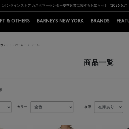
Y BARNEYS＞会員のお客様は11,000円（税込）以上のお買上げで常時送料無
Y BARNEYS＞会員のお客様は11,000円（税込）以上のお買上げで常時送料無
【オンラインストア カスタマーセンター夏季休業に関するお知らせ】（2026.8.7
【夏季休業に伴う返品・交換承り一時停止のお知らせ】（2026.8.5）
熊本県を中心とした地震の影響によるお荷物のお届けについて
【夏季休業に伴う出荷一時停止のお知らせ】(2026.8.7)
【夏季休業に伴う出荷一時停止のお知らせ】(2026.8.7)
【開催中】SUMMER SALEのご案内・ご注意事項
IFT & OTHERS
BARNEYS NEW YORK
BRANDS
FEAT
スウェット・パーカー
セール
商品一覧
示
カラー
在庫