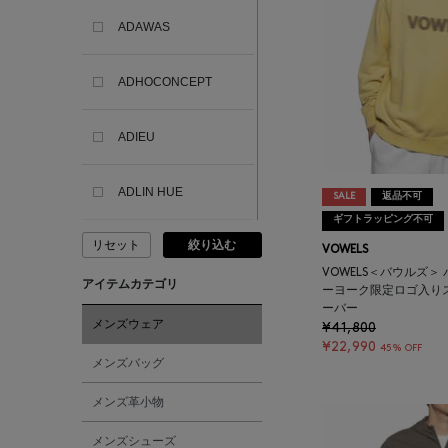
ADAWAS
ADHOCONCEPT
ADIEU
ADLIN HUE
SALE
返品不可
ギフトラッピング不可
リセット
絞り込む
ADVISORY BOARD
VOWELS
CRYSTALS
VOWELS＜バウルズ＞
アイテムカテゴリ
ーヨーク限定ロゴ入り
ーバー
AESOP
メンズウェア
¥41,800
¥22,990
45% OFF
メンズバッグ
AETA
メンズ革小物
AKIKO OGAWA.
メンズシューズ