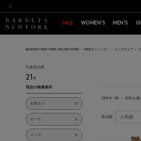
新規登録のお客様も対象！＜M
新規登録のお客様も対象！＜M
前の画像
SALE
WOMEN'S
MEN'S
G
BARNEYS NEW YORK ONLINE STORE
MEN'S（メンズ）
メンズウェア
対象商品数
21
件
現在の検索条件
21件中
1件 ～ 21件を表
在庫あり
表示順
セール
メンズ