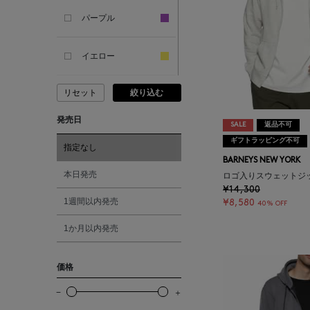
パープル
ANCIENT GREEK
SANDAL
イエロー
ANDERSONS
リセット
絞り込む
ピンク
発売日
ANTIPAST
SALE
返品不可
レッド
ギフトラッピング不可
指定なし
ANYA HINDMARCH
BARNEYS NEW YORK
オレンジ
本日発売
ロゴ入りスウェットジ
¥14,300
ARCS LONDON
1週間以内発売
¥8,580
40% OFF
シルバー
1か月以内発売
ARIANNA
ゴールド
価格
ARIZONA LOVE
その他