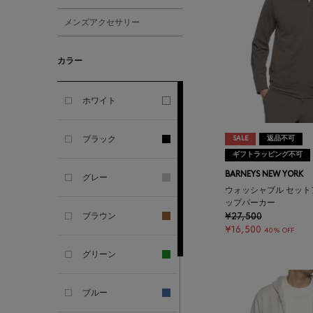
メンズアクセサリー
ALBERT THURSTON
カラー
ALESSANDRO
GHERARDI
ホワイト
ALL THE WAYS TO SAY
ブラック
SALE
返品不可
ALPO
ギフトラッピング不可
BARNEYS NEW YORK
グレー
ウォッシャブル セット
ALTEA
ップパーカー
ブラウン
¥27,500
¥16,500
AMIRI
40% OFF
グリーン
AMOMENTO
ブルー
ANCELLM