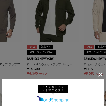
SALE
返品不可
SALE
返品不
ギフトラッピング不可
ギフトラッピング
BARNEYS NEW YORK
BARNEYS NEW Y
アップ ジップア
ロゴ入りスウェットジップパーカー
ロゴ入りスウェ
¥14,300
¥14,300
¥8,580
¥8,580
40% OFF
40% OFF