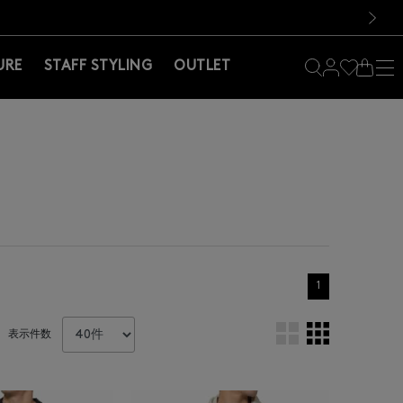
料！お買い物の際は会員登録を！
料！お買い物の際は会員登録を！
）
次の画像
URE
STAFF STYLING
OUTLET
1
表示件数