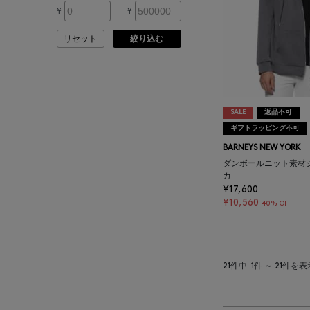
ARMA
¥
¥
リセット
絞り込む
ASAUCE MELER
ATELIER AMBOISE
SALE
返品不可
ATELIER EDITION
ギフトラッピング不可
BARNEYS NEW YORK
ATHENA NEW YORK
ダンボールニット素材
カ
¥17,600
ATHLETICS FTWR
¥10,560
40% OFF
ATTO VANNUCCI
FIRENZE
21件中
1件 ～ 21件を表
AURALEE