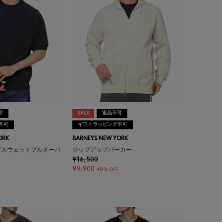
可
SALE
返品不可
不可
ギフトラッピング不可
ORK
BARNEYS NEW YORK
ブスウェットプルオーバ
ジップアップパーカー
¥16,500
¥9,900
40% OFF