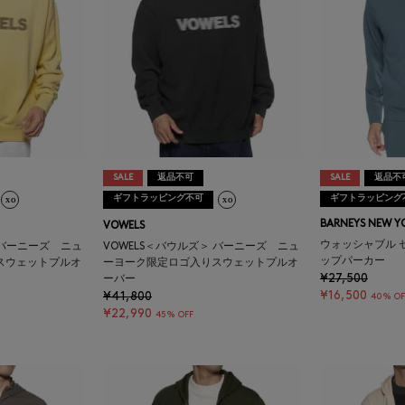
SALE
返品不可
SALE
返品不
ギフトラッピング不可
ギフトラッピング
BARNEYS NEW Y
VOWELS
ウォッシャブル 
 バーニーズ ニュ
VOWELS＜バウルズ＞ バーニーズ ニュ
ップパーカー
スウェットプルオ
ーヨーク限定ロゴ入りスウェットプルオ
¥27,500
ーバー
¥16,500
¥41,800
40% OF
¥22,990
45% OFF