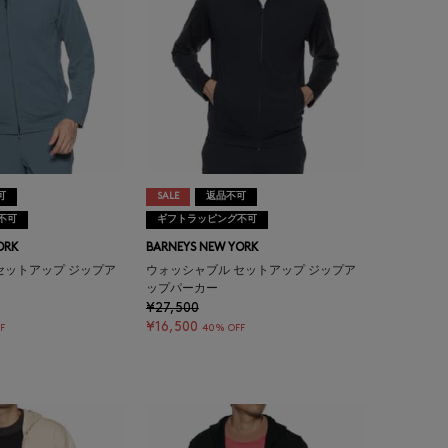
可
SALE
返品不可
不可
ギフトラッピング不可
ORK
BARNEYS NEW YORK
セットアップ ジップア
ウォッシャブル セットアップ ジップア
ップパーカー
¥27,500
¥16,500
F
40% OFF