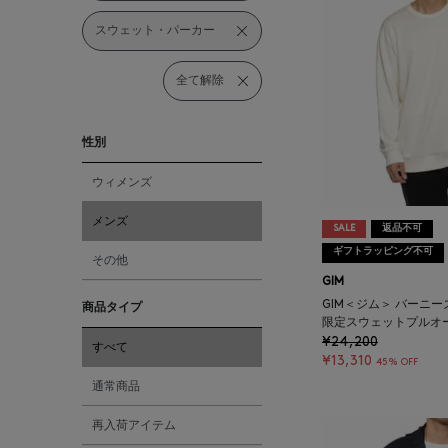
スウェット・パーカー
全て解除
性別
ウィメンズ
メンズ
SALE
返品不可
ギフトラッピング不可
その他
GIM
GIM＜ジム＞ バーニ
商品タイプ
限定スウェットプルオ
¥24,200
すべて
¥13,310
45% OFF
通常商品
再入荷アイテム