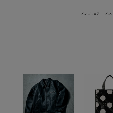
AUTRY
メンズウェア
|
メン
BAGUTTA
BAKUNE
BALENCIAGA
BARBA
BARNEYS NEW YORK
BARNEYS NEWYORK
BEAUTY
BASERANGE