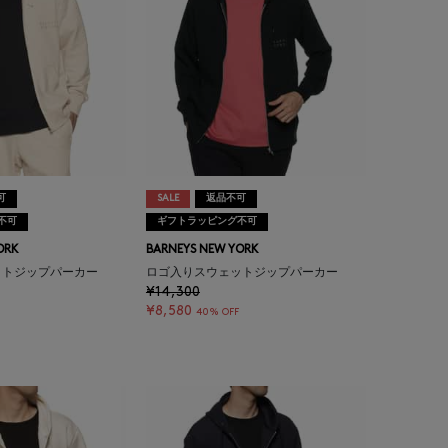
可
SALE
返品不可
不可
ギフトラッピング不可
ORK
BARNEYS NEW YORK
ットジップパーカー
ロゴ入りスウェットジップパーカー
¥14,300
¥8,580
40% OFF