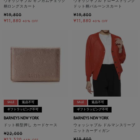
ウォッシャブル ギンガムチェック
ウォッシャブル ドローストリング
柄ロングスカート
ドット柄バルーンスカート
¥19,800
¥19,800
¥11,880
¥11,880
40% OFF
40% OFF
SALE
返品不可
SALE
返品不可
ギフトラッピング不可
ギフトラッピング不可
BARNEYS NEW YORK
BARNEYS NEW YORK
ドット柄型押し カードケース
ウォッシャブル ドルマンスリーブ
ニットカーディガン
¥22,000
¥19,800
¥12,320