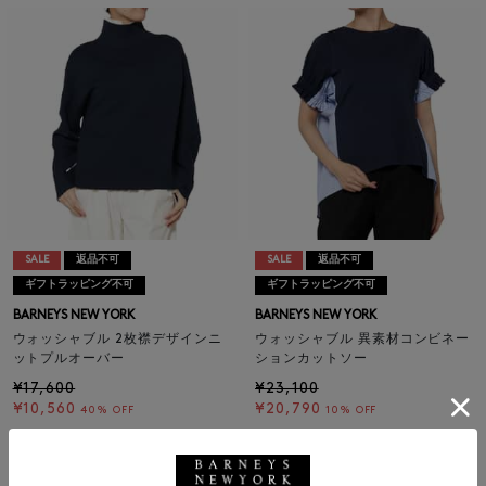
SALE
返品不可
SALE
返品不可
ギフトラッピング不可
ギフトラッピング不可
BARNEYS NEW YORK
BARNEYS NEW YORK
ウォッシャブル 2枚襟デザインニ
ウォッシャブル 異素材コンビネー
ットプルオーバー
ションカットソー
¥17,600
¥23,100
¥10,560
¥20,790
40% OFF
10% OFF