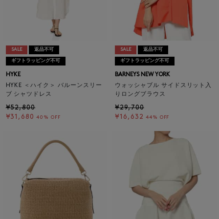
SALE
返品不可
SALE
返品不可
ギフトラッピング不可
ギフトラッピング不可
HYKE
BARNEYS NEW YORK
HYKE ＜ハイク＞ バルーンスリー
ウォッシャブル サイドスリット入
ブ シャツドレス
りロングブラウス
¥52,800
¥29,700
¥31,680
¥16,632
40% OFF
44% OFF