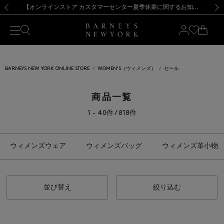
熊本県を中心とした地震の影響によるお荷物のお届けについて
【夏季休業に伴う出荷一時停止のお知らせ】(2026.8.7)
【夏季休業に伴う出荷一時停止のお知らせ】(2026.8.7)
【開催中】SUMMER SALEのご案内・ご注意事項
【オンラインストア カスタマーセンター夏季休業に関するお知らせ】（2026.8.7）
新規登録のお客様も対象！＜MY BARNEYS＞会員のお客様は11,000円（税込）以上のお買上げで常時送料無料！お買い物の際は会員登録を！
【夏季休業に伴う返品・交換承り一時停止のお知らせ】（2026.8.5）
新規登録のお客様も対象！＜MY BARNEYS＞会員のお客様は11,000円（税込）以上のお買上げで常時送料無料！お買い物の際は会員登録を！
前の画像
次の
BARNEYS NEW YORK ONLINE STORE
WOMEN'S（ウィメンズ）
セール
商品一覧
1 - 40件 / 818件
ウィメンズウェア
ウィメンズバッグ
ウィメンズ革小物
並び替え
絞り込む