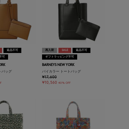
返品不可
再入荷
SALE
返品不可
不可
ギフトラッピング不可
ORK
BARNEYS NEW YORK
トバッグ
バイカラー トートバッグ
¥17,600
¥10,560
F
40% OFF