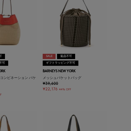
可
SALE
返品不可
不可
ギフトラッピング不可
ORK
BARNEYS NEW YORK
 コンビネーション バケ
メッシュバケットバッグ
¥39,600
¥22,176
44% OFF
F