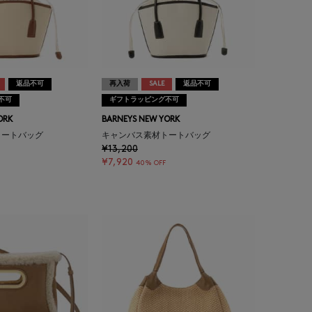
返品不可
再入荷
SALE
返品不可
不可
ギフトラッピング不可
ORK
BARNEYS NEW YORK
トートバッグ
キャンバス素材トートバッグ
¥13,200
¥7,920
40% OFF