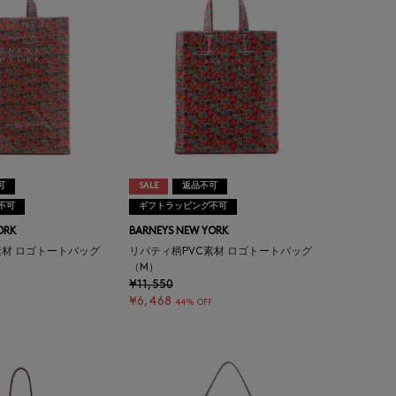
可
SALE
返品不可
不可
ギフトラッピング不可
ORK
BARNEYS NEW YORK
素材 ロゴトートバッグ
リバティ柄PVC素材 ロゴトートバッグ
（M）
¥11,550
¥6,468
44% OFF