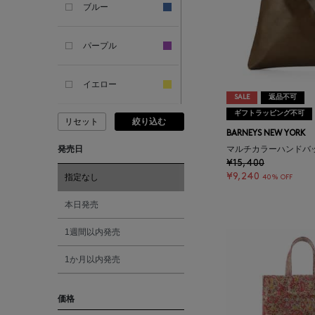
ブルー
ANCIENT GREEK
SANDAL
パープル
ANDERSONS
イエロー
SALE
返品不可
ギフトラッピング不可
リセット
絞り込む
ANTIPAST
ピンク
BARNEYS NEW YORK
発売日
マルチカラーハンドバ
ANYA HINDMARCH
レッド
¥15,400
¥9,240
指定なし
40% OFF
ARCS LONDON
オレンジ
本日発売
1週間以内発売
ARIANNA
シルバー
1か月以内発売
ARIZONA LOVE
ゴールド
価格