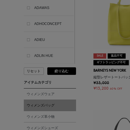
ADAWAS
ADHOCONCEPT
ADIEU
ADLIN HUE
SALE
返品不可
ギフトラッピング不可
BARNEYS NEW YORK
リセット
絞り込む
ADVISORY BOARD
CRYSTALS
縦型レザートートバッ
アイテムカテゴリ
¥33,000
¥13,200
60% OFF
AESOP
ウィメンズウェア
ウィメンズバッグ
AETA
ウィメンズ革小物
AKIKO OGAWA.
ウィメンズシューズ