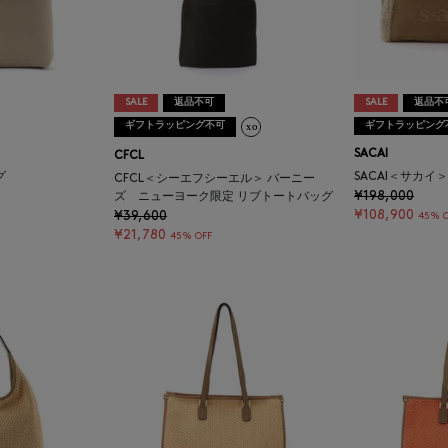
SALE
返品不可
SALE
返品不
ギフトラッピング不可
ギフトラッピング
SACAI
CFCL
グ
SACAI＜サカイ
CFCL＜シーエフシーエル＞ バーニー
¥198,000
ズ ニューヨーク限定 リブトートバッグ
¥108,900
¥39,600
45% O
¥21,780
45% OFF