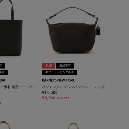
可
SALE
返品不可
不可
ギフトラッピング不可
ORK
BARNEYS NEW YORK
ー素材 縦型トートバッ
パンチングロゴ ワンハンドルミニバッグ
¥14,300
¥8,580
40% OFF
F