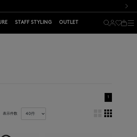
料！お買い物の際は会員登録を！
料！お買い物の際は会員登録を！
）
次の画像
URE
STAFF STYLING
OUTLET
1
表示件数