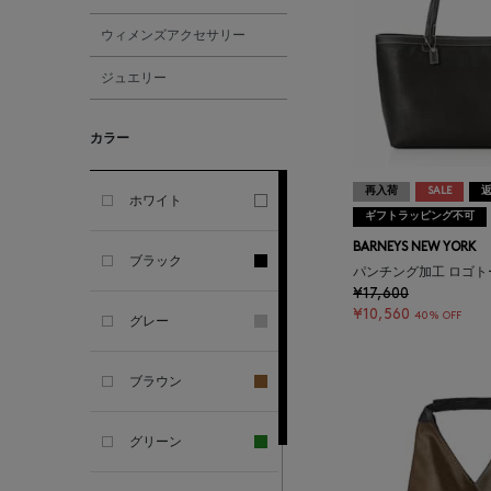
ウィメンズアクセサリー
ALBERT THURSTON
ジュエリー
ALESSANDRO
GHERARDI
カラー
ALL THE WAYS TO SAY
再入荷
SALE
ホワイト
ギフトラッピング不可
ALPO
BARNEYS NEW YORK
ブラック
パンチング加工 ロゴト
¥17,600
ALTEA
¥10,560
40% OFF
グレー
AMIRI
ブラウン
AMOMENTO
グリーン
ANCELLM