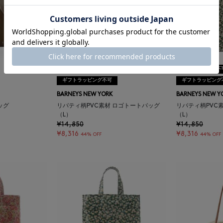
SALE
返品不可
SALE
返品不
ギフトラッピング不可
ギフトラッピング
BARNEYS NEW YORK
BARNEYS NEW Y
ッグ
リバティ柄PVC素材 ロゴトートバッグ
リバティ柄PVC
（L）
（L）
¥14,850
¥14,850
¥8,316
¥8,316
44% OFF
44% OFF