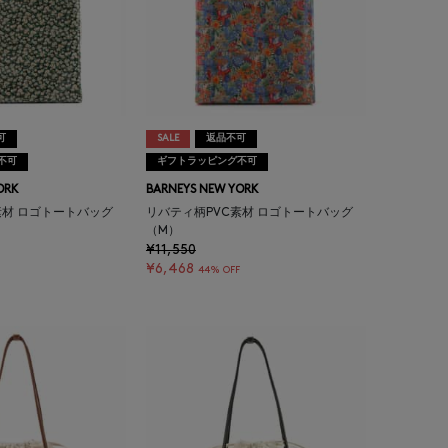
可
SALE
返品不可
不可
ギフトラッピング不可
ORK
BARNEYS NEW YORK
素材 ロゴトートバッグ
リバティ柄PVC素材 ロゴトートバッグ
（M）
¥11,550
¥6,468
44% OFF