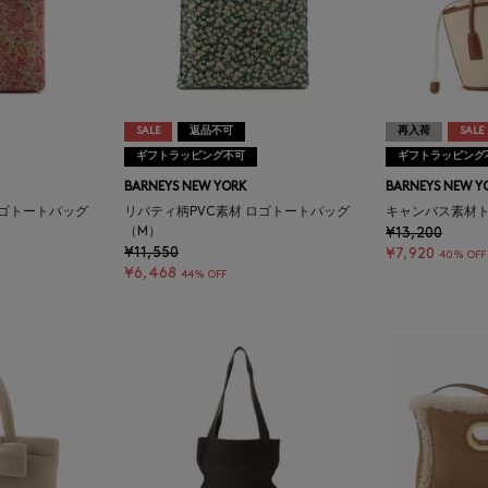
SALE
返品不可
再入荷
SALE
ギフトラッピング不可
ギフトラッピング
BARNEYS NEW YORK
BARNEYS NEW Y
ロゴトートバッグ
リバティ柄PVC素材 ロゴトートバッグ
キャンバス素材
（M）
¥13,200
¥11,550
¥7,920
40% OFF
¥6,468
44% OFF