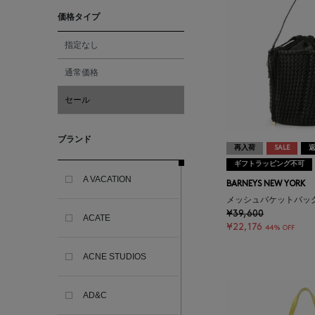
価格タイプ
指定なし
通常価格
セール
ブランド
再入荷
SALE
ギフトラッピング不可
A VACATION
BARNEYS NEW YORK
メッシュバケットバッ
¥39,600
ACATE
¥22,176
44% OFF
ACNE STUDIOS
AD&C