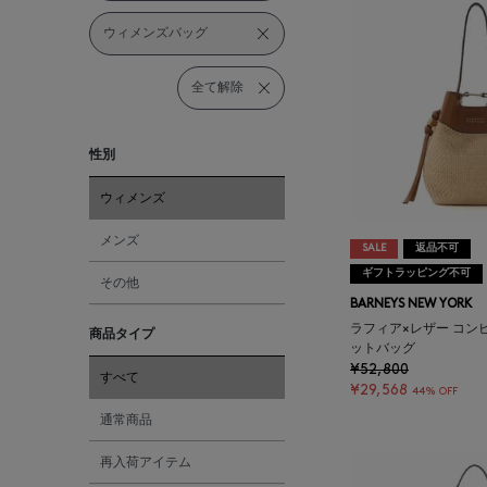
ウィメンズバッグ
全て解除
性別
ウィメンズ
メンズ
SALE
返品不可
ギフトラッピング不可
その他
BARNEYS NEW YORK
ラフィア×レザー コン
商品タイプ
ットバッグ
¥52,800
すべて
¥29,568
44% OFF
通常商品
再入荷アイテム