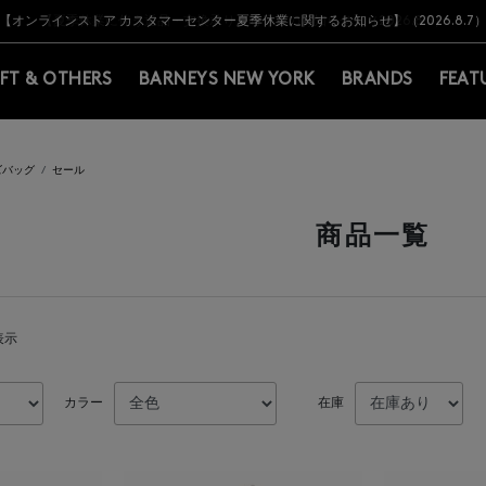
Y BARNEYS＞会員のお客様は11,000円（税込）以上のお買上げで常時送料無
Y BARNEYS＞会員のお客様は11,000円（税込）以上のお買上げで常時送料無
【オンラインストア カスタマーセンター夏季休業に関するお知らせ】（2026.8.7
【夏季休業に伴う返品・交換承り一時停止のお知らせ】（2026.8.5）
熊本県を中心とした地震の影響によるお荷物のお届けについて
【夏季休業に伴う出荷一時停止のお知らせ】(2026.8.7)
【夏季休業に伴う出荷一時停止のお知らせ】(2026.8.7)
【開催中】SUMMER SALEのご案内・ご注意事項
IFT & OTHERS
BARNEYS NEW YORK
BRANDS
FEAT
ズバッグ
セール
商品一覧
表示
カラー
在庫