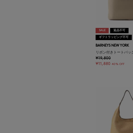
AUTRY
BAGUTTA
SALE
返品不可
BAKUNE
ギフトラッピング不可
BARNEYS NEW YORK
BALENCIAGA
リボン付きトートバッ
¥19,800
¥11,880
40% OFF
BARBA
BARNEYS NEW YORK
BARNEYS NEWYORK
BEAUTY
BASERANGE