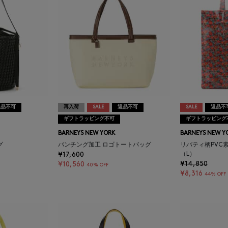
返品不可
再入荷
SALE
返品不可
SALE
返品不
ギフトラッピング不可
ギフトラッピング
BARNEYS NEW YORK
BARNEYS NEW Y
グ
パンチング加工 ロゴトートバッグ
リバティ柄PVC
¥17,600
（L）
¥14,850
¥10,560
40% OFF
¥8,316
44% OFF