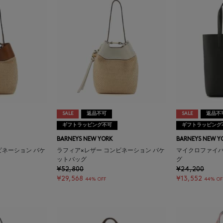
SALE
返品不可
SALE
返品不
ギフトラッピング不可
ギフトラッピング
BARNEYS NEW YORK
BARNEYS NEW Y
ビネーション バケ
ラフィア×レザー コンビネーション バケ
マイクロファイバ
ットバッグ
グ
¥52,800
¥24,200
¥29,568
¥13,552
44% OFF
44% OF