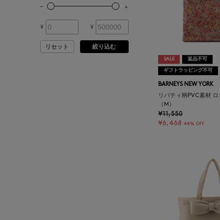
ARMA
その他
¥
¥
ASAUCE MELER
リセット
絞り込む
ATELIER AMBOISE
SALE
返品不可
ギフトラッピング不可
ATELIER EDITION
BARNEYS NEW YORK
リバティ柄PVC素材 
（M）
ATHENA NEW YORK
¥11,550
¥6,468
44% OFF
ATHLETICS FTWR
ATTO VANNUCCI
FIRENZE
AURALEE