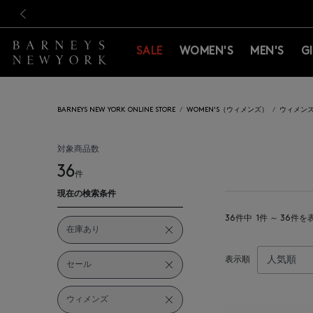
新規登録のお客様も対象！＜M
新規登録のお客様も対象！＜M
前の画像
SALE
WOMEN'S
MEN'S
G
BARNEYS NEW YORK ONLINE STORE
WOMEN'S（ウィメンズ）
ウィメン
対象商品数
36
件
現在の検索条件
36件中
1件 ～ 36件を
在庫あり
表示順
セール
ウィメンズ