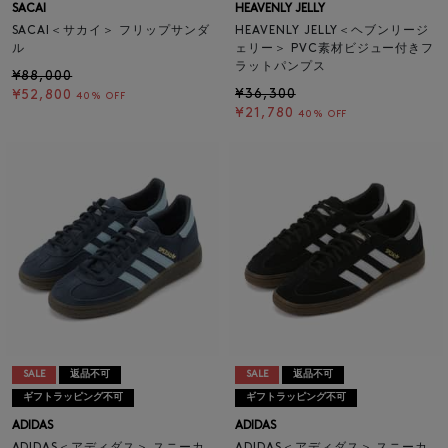
SACAI
HEAVENLY JELLY
SACAI＜サカイ＞ フリップサンダ
HEAVENLY JELLY＜ヘブンリージ
ル
ェリー＞ PVC素材ビジュー付きフ
ラットパンプス
¥88,000
¥36,300
¥52,800
40% OFF
¥21,780
40% OFF
SALE
返品不可
SALE
返品不可
ギフトラッピング不可
ギフトラッピング不可
ADIDAS
ADIDAS
ADIDAS＜アディダス＞ スニーカ
ADIDAS＜アディダス＞ スニーカ