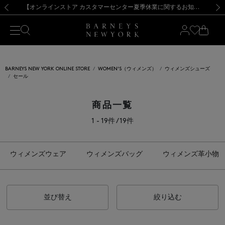
熊本県を中心とした地震の影響によるお荷物のお届けについて
【夏季休業に伴う出荷一時停止のお知らせ】(2026.8.7)
【夏季休業に伴う出荷一時停止のお知らせ】(2026.8.7)
【開催中】SUMMER SALEのご案内・ご注意事項
【オンラインストア カスタマーセンター夏季休業に関するお知らせ】（2026.8.7）
新規登録のお客様も対象！＜MY BARNEYS＞会員のお客様は11,000円（税込）以上のお買上げで常時送料無料！お買い物の際は会員登録を！
【夏季休業に伴う返品・交換承り一時停止のお知らせ】（2026.8.5）
新規登録のお客様も対象！＜MY BARNEYS＞会員のお客様は11,000円（税込）以上のお買上げで常時送料無料！お買い物の際は会員登録を！
前の画像
次の
BARNEYS NEW YORK ONLINE STORE
WOMEN'S（ウィメンズ）
ウィメンズシューズ
セール
商品一覧
1 - 19件 / 19件
ウィメンズウェア
ウィメンズバッグ
ウィメンズ革小物
並び替え
絞り込む