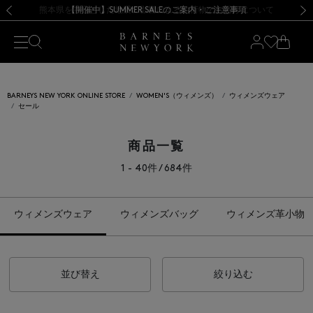
熊本県を中心とした地震の影響によるお荷物のお届けについて
【開催中】SUMMER SALEのご案内・ご注意事項
新規登録のお客様も対象！＜MY BARNEYS＞会員のお客様は11,000円（税込）以上のお買上げで常時送料無料！お買い物の際は会員登録を！
【夏季休業に伴う返品・交換承り一時停止のお知らせ】（2026.8.5）
新規登録のお客様も対象！＜MY BARNEYS＞会員のお客様は11,000円（税込）以上のお買上げで常時送料無料！お買い物の際は会員登録を！
【夏季休業に伴う返品・交換承り一時停止のお知らせ】（2026.8.5）
前の画像
次の
BARNEYS NEW YORK ONLINE STORE
WOMEN'S（ウィメンズ）
ウィメンズウェア
セール
商品一覧
1 - 40件 / 684件
ウィメンズウェア
ウィメンズバッグ
ウィメンズ革小物
並び替え
絞り込む