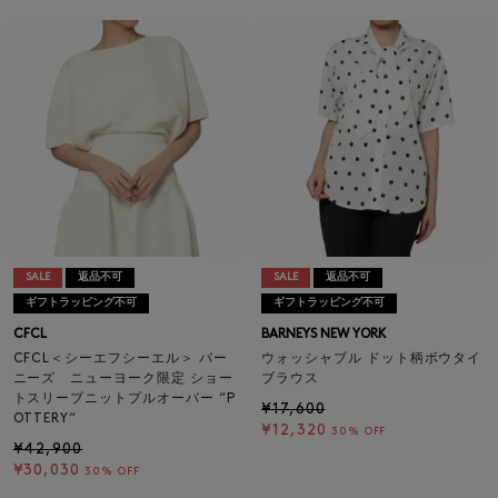
SALE
返品不可
SALE
返品不可
ギフトラッピング不可
ギフトラッピング不可
CFCL
BARNEYS NEW YORK
CFCL＜シーエフシーエル＞ バー
ウォッシャブル ドット柄ボウタイ
ニーズ ニューヨーク限定 ショー
ブラウス
トスリーブニットプルオーバー “P
¥17,600
OTTERY“
¥12,320
30% OFF
¥42,900
¥30,030
30% OFF