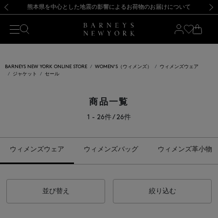
熊本県を中心とした地震の影響によるお荷物のお届けについて
【開催中】SUMMER SALEのご案内・ご注意事項
新規登録のお客様も対象！＜MY BARNEYS＞会員のお客様は11,000円（税込）以上のお買上げで常時送料無料！お買い物の際は会員登録を！
【夏季休業に伴う返品・交換承り一時停止のお知らせ】（2026.8.5）
新規登録のお客様も対象！＜MY BARNEYS＞会員のお客様は11,000円（税込）以上のお買上げで常時送料無料！お買い物の際は会員登録を！
【夏季休業に伴う返品・交換承り一時停止のお知らせ】（2026.8.5）
前の画像
次の
BARNEYS NEW YORK ONLINE STORE
WOMEN'S（ウィメンズ）
ウィメンズウェア
ジャケット
セール
商品一覧
1 - 26件 / 26件
ウィメンズウェア
ウィメンズバッグ
ウィメンズ革小物
並び替え
絞り込む