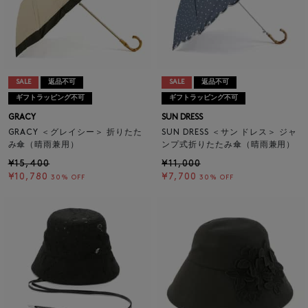
SALE
返品不可
SALE
返品不可
ギフトラッピング不可
ギフトラッピング不可
GRACY
SUN DRESS
GRACY ＜グレイシー＞ 折りたた
SUN DRESS ＜サン ドレス＞ ジャ
み傘（晴雨兼用）
ンプ式折りたたみ傘（晴雨兼用）
¥15,400
¥11,000
¥10,780
¥7,700
30% OFF
30% OFF