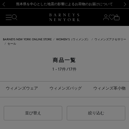
熊本県を中心とした地震の影響によるお荷物のお届けについて
【開催中】SUMMER SALEのご案内・ご注意事項
新規登録のお客様も対象！＜MY BARNEYS＞会員のお客様は11,000円（税込）以上のお買上げで常時送料無料！お買い物の際は会員登録を！
【夏季休業に伴う返品・交換承り一時停止のお知らせ】（2026.8.5）
新規登録のお客様も対象！＜MY BARNEYS＞会員のお客様は11,000円（税込）以上のお買上げで常時送料無料！お買い物の際は会員登録を！
【夏季休業に伴う返品・交換承り一時停止のお知らせ】（2026.8.5）
前の画像
次の
BARNEYS NEW YORK ONLINE STORE
WOMEN'S（ウィメンズ）
ウィメンズアクセサリー
セール
商品一覧
1 - 17件 / 17件
ウィメンズウェア
ウィメンズバッグ
ウィメンズ革小物
並び替え
絞り込む