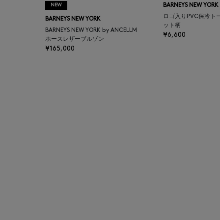
NEW
BARNEYS NEW YORK
BAGUTTA
ロゴ入りPVC保冷ト
BARNEYS NEW YORK
ット柄
BARNEYS NEW YORK by ANCELLM
¥6,600
BAKUNE
ホースレザーブルゾン
¥165,000
BALENCIAGA
BARBA
BARNEYS NEW YORK
BARNEYS NEWYORK
BEAUTY
BASERANGE
BE.ABLE