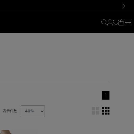
料！お買い物の際は会員登録を！
料！お買い物の際は会員登録を！
）
次の画像
1
表示件数