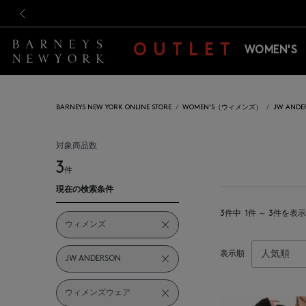
新規登録のお客様も対象！＜M
新規登録のお客様も対象！＜M
前の画像
OUTLET
WOMEN'S
BARNEYS NEW YORK ONLINE STORE
WOMEN'S（ウィメンズ）
JW AN
対象商品数
3
件
現在の検索条件
3件中
1件 ～ 3件を表示
ウィメンズ
表示順
JW ANDERSON
ウィメンズウェア