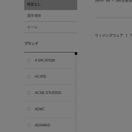
3件中
1件 ～ 3件を表示
指定なし
通常価格
セール
ウィメンズウェア
|
ブランド
A VACATION
ACATE
ACNE STUDIOS
AD&C
ADAWAS