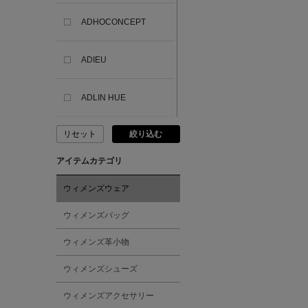
ADHOCONCEPT
ADIEU
ADLIN HUE
リセット
絞り込む
ADVISORY BOARD
CRYSTALS
アイテムカテゴリ
AESOP
ウィメンズウェア
ウィメンズバッグ
AETA
ウィメンズ革小物
AKIKO OGAWA.
ウィメンズシューズ
ウィメンズアクセサリー
ALBERT THURSTON