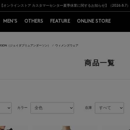
Y BARNEYS＞会員のお客様は11,000円（税込）以上のお買上げで常時送料無
Y BARNEYS＞会員のお客様は11,000円（税込）以上のお買上げで常時送料無
【オンラインストア カスタマーセンター夏季休業に関するお知らせ】（2026.8.7
【夏季休業に伴う返品・交換承り一時停止のお知らせ】（2026.8.5）
熊本県を中心とした地震の影響によるお荷物のお届けについて
【夏季休業に伴う出荷一時停止のお知らせ】(2026.8.7)
【夏季休業に伴う出荷一時停止のお知らせ】(2026.8.7)
【開催中】SUMMER SALEのご案内・ご注意事項
MEN'S
OTHERS
FEATURE
ONLINE STORE
DERSON（ジェイダブリュアンダーソン）
ウィメンズウェア
商品一覧
カラー
在庫