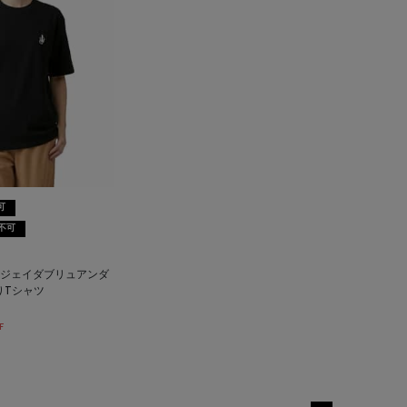
可
不可
ON＜ジェイダブリュアンダ
りTシャツ
F