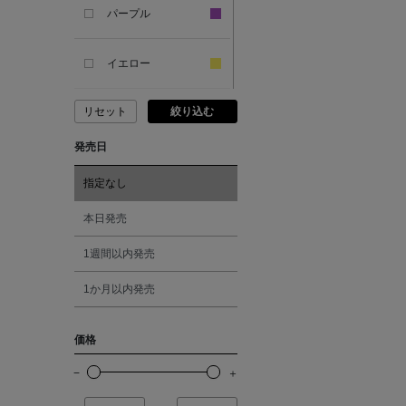
SANDAL
パープル
ANDERSONS
イエロー
リセット
絞り込む
ANTIPAST
ピンク
発売日
ANYA HINDMARCH
レッド
指定なし
ARCS LONDON
オレンジ
本日発売
1週間以内発売
ARIANNA
シルバー
1か月以内発売
ARIZONA LOVE
ゴールド
価格
ARMA
その他