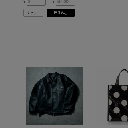
¥
¥
ASAUCE MELER
リセット
絞り込む
ATELIER AMBOISE
ATELIER EDITION
ATHENA NEW YORK
ATHLETICS FTWR
ATTO VANNUCCI
FIRENZE
AURALEE
AUTRY