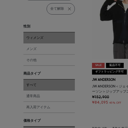
全て解除
性別
ウィメンズ
メンズ
その他
SALE
返品不可
ギフトラッピング不可
商品タイプ
JW ANDERSON
すべて
JW ANDERSON＜
ーソン＞ジップアップ
通常商品
¥152,900
¥84,095
45% OFF
再入荷アイテム
価格タイプ